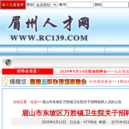
类别
帐号
密码
首 页
个人求职
招 聘 会
人才搜索
人事代理
招聘会信息：
2026年8月14日现场招聘会
<<<点击报
企业报名参会>>
|
展位
当前位置：
信息
>> 眉山市东坡区万胜镇卫生院关于招聘临聘人员的公告
眉山市东坡区万胜镇卫生院关于招
2025年5月12日，已点击：47766次 来源： [
打印本页
] [