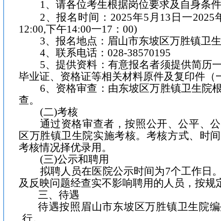
1
、请各位考生根据岗位要求及自身条
2
、报名时间：
2025
年
5
月
13
日一
2025
12:00,
下午
14:00
一
17
：
00)
3
、报名地点：眉山市东坡区万胜镇卫
4
、联系电话：
028-38570195
5
、提供资料：有意报名者须提供简历
毕业证、资格证等相关材料原件及复印件（
6
、资格审查：由东坡区万胜镇卫生院
查。
(
二
)
考核
通过资格审查者，按照公开、公平、公
区万胜镇卫生院实施考核。考核方式、时间
考核情况择优录用。
(
三
)
公示和聘用
拟聘人员在医院公示时间为
7
个工作日
及反映问题经查实不影响聘用的人员，按规
三、待遇
待遇按照眉山市东坡区万胜镇卫生院编
行。