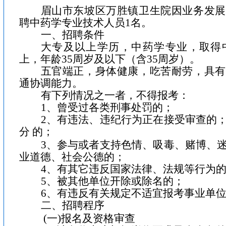
眉山市东坡区万胜镇卫生院因业务发展
聘中药学专业技术人员
1
名。
一、招聘条件
大专及以上学历，中药学专业，取得
上，年龄
35
周岁及以下（含
35
周岁）。
五官端正，身体健康，吃苦耐劳，具有
通协调能力。
有下列情况之一者，不得报考：
1
、曾受过各类刑事处罚的；
2
、有违法、违纪行为正在接受审查的
分
的；
3
、参与或者支持色情、吸毒、赌博、
业道德、社会公德的；
4
、有其它违反国家法律、法规等行为
5
、被其他单位开除或除名的；
6
、有违反有关规定不适宜报考事业单
二、招聘程序
(
一
)
报名及资格审查