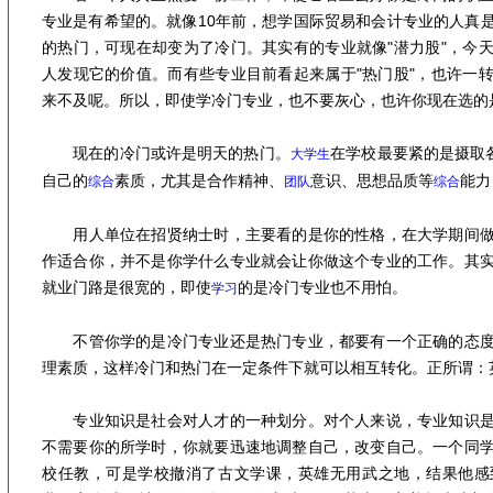
专业是有希望的。就像10年前，想学国际贸易和会计专业的人真
的热门，可现在却变为了冷门。其实有的专业就像"潜力股"，今
人发现它的价值。而有些专业目前看起来属于"热门股"，也许一
来不及呢。所以，即使学冷门专业，也不要灰心，也许你现在选的是
现在的冷门或许是明天的热门。
在学校最要紧的是摄取
大学生
自己的
素质，尤其是合作精神、
意识、思想品质等
能力
综合
团队
综合
用人单位在招贤纳士时，主要看的是你的性格，在大学期间做
作适合你，并不是你学什么专业就会让你做这个专业的工作。其
就业门路是很宽的，即使
的是冷门专业也不用怕。
学习
不管你学的是冷门专业还是热门专业，都要有一个正确的态度
理素质，这样冷门和热门在一定条件下就可以相互转化。正所谓：
专业知识是社会对人才的一种划分。对个人来说，专业知识是
不需要你的所学时，你就要迅速地调整自己，改变自己。一个同
校任教，可是学校撤消了古文学课，英雄无用武之地，结果他感