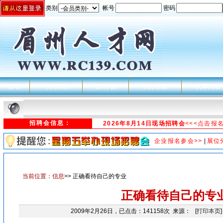
类别
帐号
密码
首 页
个人求职
招 聘 会
人才搜索
人事代理
招聘会信息：
2026年8月14日现场招聘会
<<<点击报
企业报名参会>>
|
展位
当前位置：
信息
>> 正确看待自己的专业
正确看待自己的专
2009年2月26日，已点击：141158次 来源： [
打印本页
]