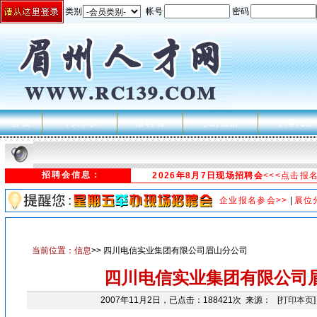
类别
帐号
密码
首 页
个人求职
招 聘 会
人才搜索
人事代理
招聘会信息：
2026年8月7日现场招聘会
<<<点击报
企业报名参会>>
|
展位
当前位置：
信息
>> 四川电信实业集团有限公司眉山分公司
四川电信实业集团有限公司
2007年11月2日，已点击：188421次 来源： [
打印本页
]