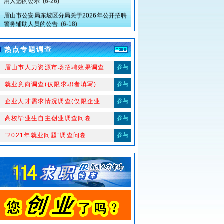
眉山市公安局东坡区分局关于2026年公开招聘
警务辅助人员的公告
(6-18)
眉山市中医医院关于招聘血液净化护士的公告
(5-19)
热点专题调查
眉山市中医医院关于“2026年春季人才招聘”拟
录用人选（第三批）的公示
(5-15)
参与
、眉山市人力资源市场招聘效果调查...
眉山市东坡区妇幼保健计划生育服务中心关于
参与
2、就业意向调查(仅限求职者填写)
临床医生拟聘用人员的公示
(5-12)
关于眉山市东坡区妇幼保健计划生育服务中心
参与
、企业人才需求情况调查(仅限企业...
幼儿教师岗位拟聘人员冯媛自愿放弃聘用资格
及岗位不再递补的公示
(5-9)
参与
4、高校毕业生自主创业调查问卷
四川东坡产业投资集团有限公司2026年第一批
参与
、“2021年就业问题”调查问卷
工作人员公开考试招聘公告
(4-28)
眉山市中医医院关于“2026春季人才招聘”拟录
用人选的公示
(5-6)
四川大学华西第二医院眉山市妇女儿童医院 眉
山市妇幼保健院关于眉山市第一托育园拟聘用
工作人员的公示
(4-23)
眉山市东坡区妇幼保健计划生育服务中心关于
招聘幼儿教师、小学教师拟聘用人员的公示