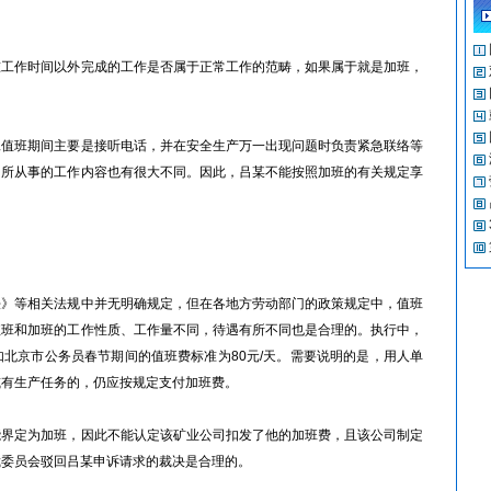
作时间以外完成的工作是否属于正常工作的范畴，如果属于就是加班，
班期间主要是接听电话，并在安全生产万一出现问题时负责紧急联络等
常所从事的工作内容也有很大不同。因此，吕某不能按照加班的有关规定享
等相关法规中并无明确规定，但在各地方劳动部门的政策规定中，值班
值班和加班的工作性质、工作量不同，待遇有所不同也是合理的。执行中，
北京市公务员春节期间的值班费标准为80元/天。需要说明的是，用人单
或有生产任务的，仍应按规定支付加班费。
定为加班，因此不能认定该矿业公司扣发了他的加班费，且该公司制定
裁委员会驳回吕某申诉请求的裁决是合理的。