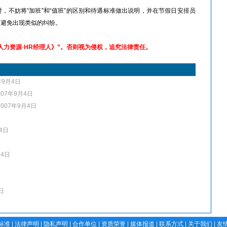
不妨将“加班”和“值班”的区别和待遇标准做出说明，并在节假日安排员
而避免出现类似的纠纷。
人力资源·HR经理人》”。否则视为侵权，追究法律责任。
年9月4日
007年9月4日
2007年9月4日
4日
月4日
日
标准
|
法律声明
|
隐私声明
|
合作单位
|
资质荣誉
|
媒体报道
|
联系方式
|
关于我们
|
友