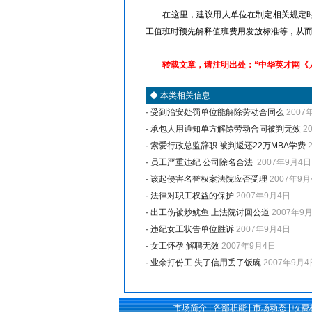
在这里，建议用人单位在制定相关规定时，
工值班时预先解释值班费用发放标准等，从
转载文章，请注明出处：“中华英才网《
◆
本类相关信息
·
受到治安处罚单位能解除劳动合同么
2007
·
承包人用通知单方解除劳动合同被判无效
2
·
索爱行政总监辞职 被判返还22万MBA学费
·
员工严重违纪 公司除名合法
2007年9月4日
·
该起侵害名誉权案法院应否受理
2007年9月
·
法律对职工权益的保护
2007年9月4日
·
出工伤被炒鱿鱼 上法院讨回公道
2007年9
·
违纪女工状告单位胜诉
2007年9月4日
·
女工怀孕 解聘无效
2007年9月4日
·
业余打份工 失了信用丢了饭碗
2007年9月4
市场简介
|
各部职能
|
市场动态
|
收费