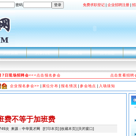
密码
免费求职登记
|
企业招聘注册
|
招
人才搜索
人事代理
高校频道
招考信息
自
8月7日现场招聘会
<<<点击报名参会
点击查看招聘
企业报名参会>>
|
展位分布
|
报名情况
|
参会地点
|
入场须知
班费不等于加班费
5749次 来源：中华英才网 [
打印本页
] [
收藏本页
] [
关闭窗口
]