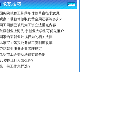
求职技巧
国务院就职工带薪年休假草案征求意见
观察：带薪休假取代黄金周还要等多久?
同工同酬已被列为工资立法重点内容
鼓励创业上海先行 创业大学生可优先落户...
国家约束就业歧视行为的相关法律
温家宝：落实公务员工资制度改革
劳动就业服务企业管理规定
昆明市工会劳动法律监督条例
35岁以上IT人怎么办?
第一份工作怎样选？