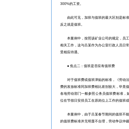
300%的工资。
由此可见，加班与值班的最大区别是标准工
反之就是值班。
本案例中，按照该矿业公司的规定，员工值
相关工作，这与吕某作为办公室行政人员日
受相应待遇。
● 焦点二：值班是否应有值班费
对于值班费或值班津贴的标准，《劳动法》
费的发放标准同加班费相比差别较大，毕竟
各地劳动部门一般参照公务员值班费标准，如
位在节假日安排员工在原岗位上工作的值班
本案例中，由于吕某春节期间的值班不能界
的值班费标准并无明显不合理，劳动争议仲