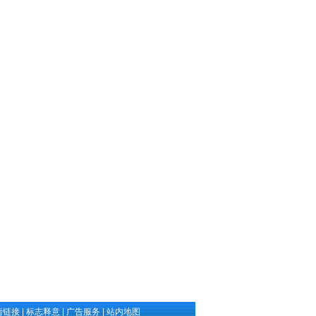
情链接
|
标志释意
|
广告服务
|
站内地图