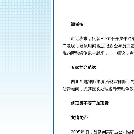
眉山人才网/洪雅人才网/彭山人才网/仁寿人才网/青神人才网/丹棱人才网/四川人才网/乐山人才网/眉山劳动力市场
编者按
时近岁末，很多HR忙于开展年终
们发现，这段时间也是很多企与员工
现的劳动纷争集中起来，一一细说，希
专家简介范斌
四川凯越律师事务所资深律师。
法律顾问，尤其擅长处理各种劳动争议
值班费不等于加班费
案情简介
2005年初，吕某到某矿业公司做