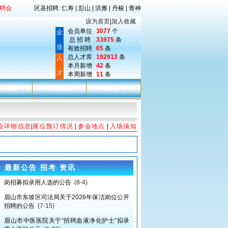
聘会
区县招聘: 仁寿 | 彭山 | 洪雅 | 丹棱 | 青神
设为首页
|
加入收藏
会员单位
3077
个
企
总 招 聘
33975
条
业
有效招聘
65
条
总人才库
192913
条
人
本月新增
42
条
才
本周新增
11
条
主创业
见习基地
就业指导
会详细信息
|
展位预订情况
|
参会地点
|
入场须知
最新公告 招考 资讯
眉山市中医医院关于2026年医务社会工作服务
岗招募拟录用人选的公告
(8-4)
眉山市东坡区司法局关于2026年保洁岗位公开
招聘的公告
(7-15)
眉山市中医医院关于“招聘血液净化护士”拟录
用人选的公示
(6-26)