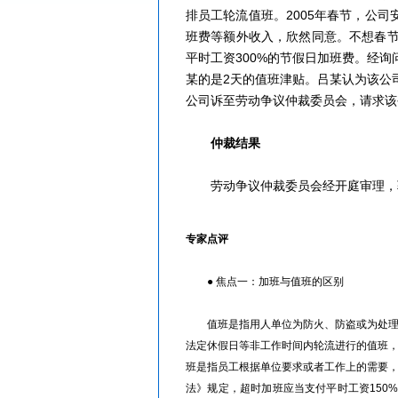
排员工轮流值班。2005年春节，公
班费等额外收入，欣然同意。不想春节
平时工资300%的节假日加班费。经
某的是2天的值班津贴。吕某认为该公
公司诉至劳动争议仲裁委员会，请求该
仲裁结果
劳动争议仲裁委员会经开庭审理，
眉山人才网/洪雅人才网/彭山人才网/仁寿人才网/青神人才网/丹棱人才网/四川人才网/乐山人才网/眉山劳动力市场
专家点评
● 焦点一：加班与值班的区别
值班是指用人单位为防火、防盗或为处理突
法定休假日等非工作时间内轮流进行的值班
班是指员工根据单位要求或者工作上的需要
法》规定，超时加班应当支付平时工资150