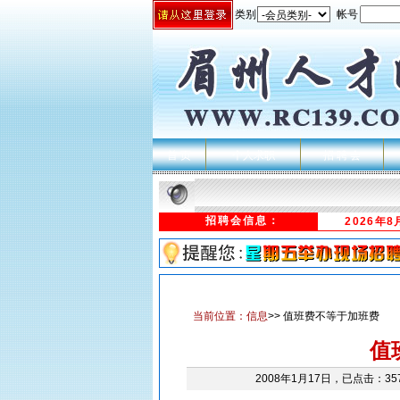
类别
帐号
首 页
个人求职
招 聘 会
招聘会信息：
2026年
当前位置：
信息
>> 值班费不等于加班费
值
2008年1月17日，已点击：3