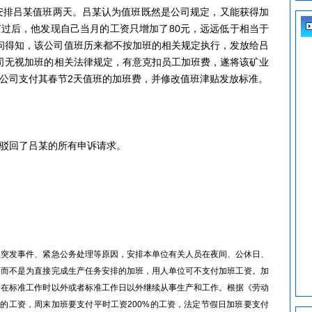
司安排吕某值班两天。吕某认为值班既然是公司规定，又能获得加
过后，他发现自己当月的工资只增加了80元，远远低于相当于
询问得知，该公司值班历来都不按加班的相关规定执行，发放给吕
司无视加班的相关法律规定，有意克扣员工加班费，遂将该矿业
公司支付其春节2天值班的加班费，并修改值班津贴发放标准。
驳回了吕某的所有申诉请求。
发事件、紧急公务处理等原因，安排本单位有关人员在夜间、公休日、
，而不是为直接完成生产任务安排的加班，用人单位可不支付加班工资。加
，在标准工作时以外或者标准工作日以外继续从事生产和工作。根据《劳动
%的工资，周末加班要支付平时工资200%的工资，法定节假日加班要支付