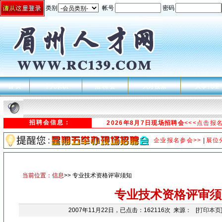
类别
帐号
密码
首 页
个人求职
招 聘 会
人才搜索
人事代理
招聘会信息：
2026年8月7日现场招聘会
<<<点击报
企业报名参会>>
|
展位
当前位置：
信息
>> 专业技术资格评审须知
专业技术资格评审须
2007年11月22日，已点击：162116次 来源： [
打印本页