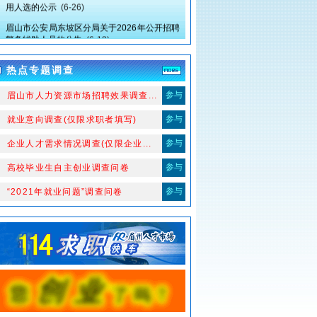
眉山市公安局东坡区分局关于2026年公开招聘
警务辅助人员的公告
(6-18)
眉山市中医医院关于招聘血液净化护士的公告
(5-19)
热点专题调查
眉山市中医医院关于“2026年春季人才招聘”拟
参与
录用人选（第三批）的公示
(5-15)
、眉山市人力资源市场招聘效果调查...
眉山市东坡区妇幼保健计划生育服务中心关于
参与
2、就业意向调查(仅限求职者填写)
临床医生拟聘用人员的公示
(5-12)
参与
、企业人才需求情况调查(仅限企业...
关于眉山市东坡区妇幼保健计划生育服务中心
幼儿教师岗位拟聘人员冯媛自愿放弃聘用资格
参与
4、高校毕业生自主创业调查问卷
及岗位不再递补的公示
(5-9)
参与
、“2021年就业问题”调查问卷
四川东坡产业投资集团有限公司2026年第一批
工作人员公开考试招聘公告
(4-28)
眉山市中医医院关于“2026春季人才招聘”拟录
用人选的公示
(5-6)
四川大学华西第二医院眉山市妇女儿童医院 眉
山市妇幼保健院关于眉山市第一托育园拟聘用
工作人员的公示
(4-23)
眉山市东坡区妇幼保健计划生育服务中心关于
招聘幼儿教师、小学教师拟聘用人员的公示