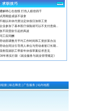
求职技巧
遭解聘心生怨恨 打伤人赔偿四千
试用期提成该不该拿
不能以补休代替法定休假日加班工资
企业参加了基本医疗保险就可以不支付患病...
收不回货款引起的风波
同工应同酬
劳动部调整月平均工作时间和工资折算办法
劳动合同法引导用人单位与劳动者签订长期...
国务院就职工带薪年休假草案征求意见
08年将实行新《就业服务与就业管理规定》
情链接
|
标志释意
|
广告服务
|
站内地图