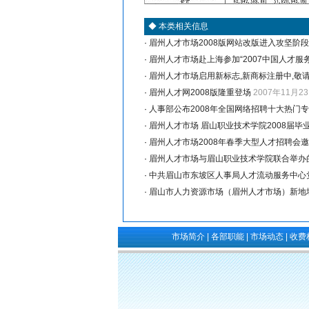
◆
本类相关信息
·
眉州人才市场2008版网站改版进入攻坚阶段
·
眉州人才市场赴上海参加“2007中国人才服
·
眉州人才市场启用新标志,新商标注册中,敬
·
眉州人才网2008版隆重登场
2007年11月2
·
人事部公布2008年全国网络招聘十大热门
·
眉州人才市场 眉山职业技术学院2008届毕
·
眉州人才市场2008年春季大型人才招聘会
·
眉州人才市场与眉山职业技术学院联合举办的
·
中共眉山市东坡区人事局人才流动服务中心
·
眉山市人力资源市场（眉州人才市场）新地
市场简介
|
各部职能
|
市场动态
|
收费