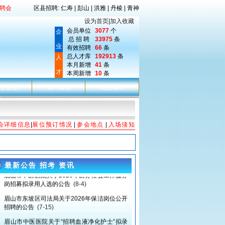
聘会
区县招聘: 仁寿 | 彭山 | 洪雅 | 丹棱 | 青神
设为首页
|
加入收藏
会员单位
3077
个
企
总 招 聘
33975
条
业
有效招聘
66
条
总人才库
192913
条
人
本月新增
41
条
才
本周新增
10
条
主创业
见习基地
就业指导
会详细信息
|
展位预订情况
|
参会地点
|
入场须知
最新公告 招考 资讯
眉山市中医医院关于2026年医务社会工作服务
岗招募拟录用人选的公告
(8-4)
眉山市东坡区司法局关于2026年保洁岗位公开
招聘的公告
(7-15)
眉山市中医医院关于“招聘血液净化护士”拟录
用人选的公示
(6-26)