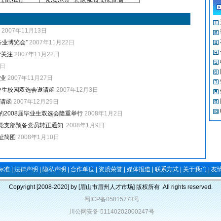
2007年11月13日
务业博览会”
2007年11月22日
请关注
2007年11月22日
3日
专业
2007年11月27日
业生校园双选会邀请函
2007年12月3日
邀请函
2007年12月29日
2008届毕业生双选会隆重举行
2008年1月2日
党支部预备党员转正通知
2008年1月9日
址简图
2008年1月10日
标准
|
法律声明
|
隐私声明
|
合作单位
|
资质荣誉
|
媒体报道
|
联系方式
|
关于我们
|
友
Copyright [2008-2020] by [眉山市眉州人才市场] 版权所有 .All rights reserved.
蜀ICP备05015773号
川公网安备 51140202000247号