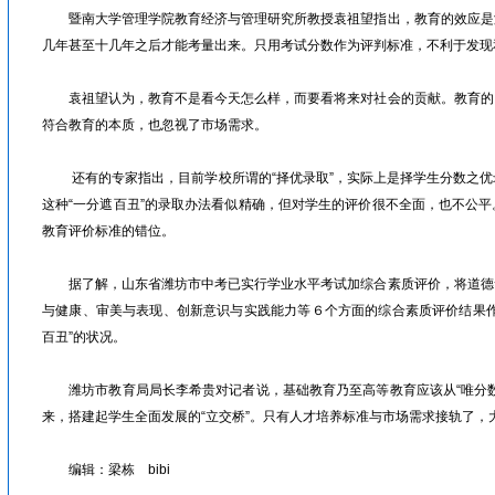
暨南大学管理学院教育经济与管理研究所教授袁祖望指出，教育的效应是
几年甚至十几年之后才能考量出来。只用考试分数作为评判标准，不利于发
袁祖望认为，教育不是看今天怎么样，而要看将来对社会的贡献。教育的
符合教育的本质，也忽视了市场需求。
还有的专家指出，目前学校所谓的“择优录取”，实际上是择学生分数之优
这种“一分遮百丑”的录取办法看似精确，但对学生的评价很不全面，也不公
教育评价标准的错位。
据了解，山东省潍坊市中考已实行学业水平考试加综合素质评价，将道德
与健康、审美与表现、创新意识与实践能力等６个方面的综合素质评价结果作
百丑”的状况。
潍坊市教育局局长李希贵对记者说，基础教育乃至高等教育应该从“唯分数
来，搭建起学生全面发展的“立交桥”。只有人才培养标准与市场需求接轨了，
编辑：梁栋 bibi