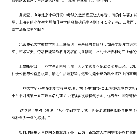
眼镜越来越厚，考题越来越难……“减负”好像成了过时的词汇。
据调查，今年北京小学升初中考试的激烈程度让人咋舌，有的中学要加试“
平。上海有的小学生为增加升中学的择校砝码竟考到了４１个证书……然而，
是市场所需要的吗？
北京师范大学教育学博士王攀峰说，在基础教育阶段，如果学校片面追求
式、艺术审美、劳动技能等项教育内容的明显削弱，不利于培养和树立正确
王攀峰指出，一些学生走向社会后，其人文素养不足就会显现出来。比如
社会公德与公益意识差、缺乏生活理想等，这些问题会成为就业道路上的重
一些大学毕业生在求职过程中发现，“尖子生”和“好员工”的标准竟然大相
小吕学习成绩一直在班里名列前茅，连续多次获得奖学金、优秀学生等荣誉
这位尖子生对记者说：“从小学到大学，我一直是老师和家长眼里的尖子
有种当头一棒的感觉。”
如何理解用人单位的选拔标准？孙一认为，市场对人才的需求是多样化的