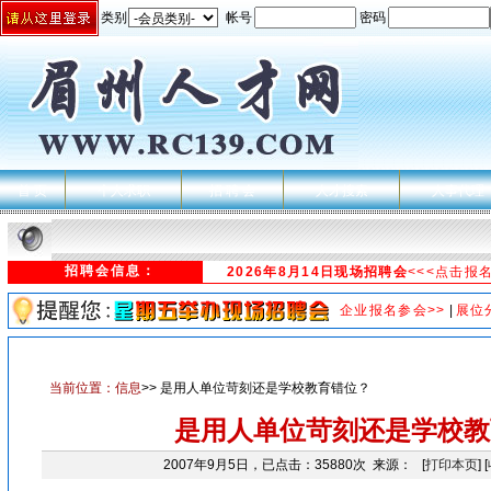
类别
帐号
密码
首 页
个人求职
招 聘 会
人才搜索
人事代理
招聘会信息：
2026年8月14日现场招聘会
<<<点击报
企业报名参会>>
|
展位
当前位置：
信息
>> 是用人单位苛刻还是学校教育错位？
是用人单位苛刻还是学校教
2007年9月5日，已点击：35880次 来源： [
打印本页
] [