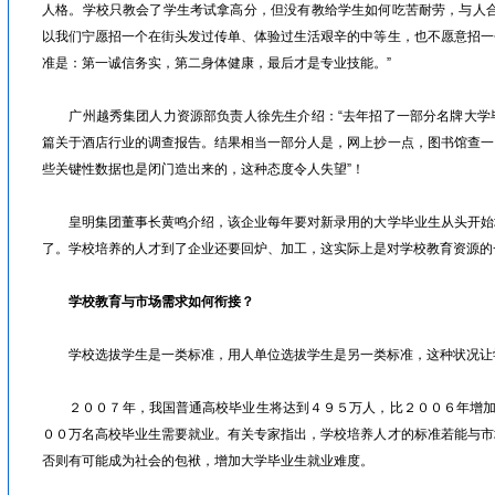
人格。学校只教会了学生考试拿高分，但没有教给学生如何吃苦耐劳，与人合
以我们宁愿招一个在街头发过传单、体验过生活艰辛的中等生，也不愿意招一
准是：第一诚信务实，第二身体健康，最后才是专业技能。”
广州越秀集团人力资源部负责人徐先生介绍：“去年招了一部分名牌大学
篇关于酒店行业的调查报告。结果相当一部分人是，网上抄一点，图书馆查一
些关键性数据也是闭门造出来的，这种态度令人失望”！
皇明集团董事长黄鸣介绍，该企业每年要对新录用的大学毕业生从头开始
了。学校培养的人才到了企业还要回炉、加工，这实际上是对学校教育资源
学校教育与市场需求如何衔接？
学校选拔学生是一类标准，用人单位选拔学生是另一类标准，这种状况让
２００７年，我国普通高校毕业生将达到４９５万人，比２００６年增加８
００万名高校毕业生需要就业。有关专家指出，学校培养人才的标准若能与市
否则有可能成为社会的包袱，增加大学毕业生就业难度。