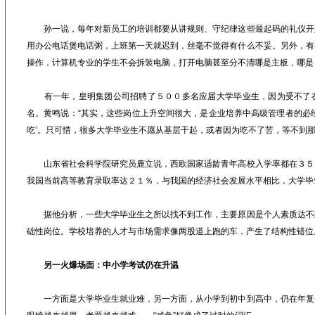
孙一说，每年对新员工的培训都要从讲规则、守纪律这些最起码的礼仪开
用办公电话煲电话粥，上班第一天就迟到，丝毫不觉得有什么不妥。另外，有
操作，计算机专业的学生不会拆装电脑，打开电脑甚至分不清哪是主板，哪
有一年，皇明集团公司招聘了５００多名应届大学毕业生，因为受不了在
名。黄鸣说：“其实，这些岗位上升空间很大，是企业培养中高级管理者的必
吃’。只可惜，很多大学毕业生不愿从基层干起，或者因为吃不了苦，等不到那
山东省社会科学院研究员鹿立说，西欧国家适龄青年高校入学率都在３５
我国当前高等教育录取率达２１％，与我国的经济社会发展水平相比，大学
据他分析，一些大学毕业生之所以找不到工作，主要原因是个人素质达不
础性岗位。学校培养的人才与市场需求像两股道上跑的车，产生了结构性错
另一火爆场面：中小学考试仍在升温
一方面是大学毕业生就业难，另一方面，从小学到初中到高中，仍在年复