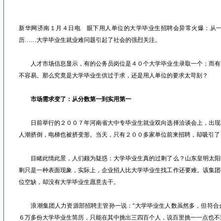
眉山人才网/洪雅人才网/彭山人才网/仁寿人才网/青神人才网/丹棱人才网/四川人才网/乐山人才网/眉山劳动力市场
新华网济南１月４日电 眼下用人单位的大学毕业生招聘会异常火爆：从
历……大学毕业生就业难问题引起了社会的强烈关注。
人才市场信息显示，有的公务员岗位是４０个大学毕业生录取一个；而有
不容易。那么究竟是大学毕业生供过于求，还是用人单位的要求太苛刻？
市场需求变了：从分数第一到实用第一
日前举行的２００７年河南省大中专毕业生就业双向选择洽谈会上，出现
人潮挤倒，电梯也被挤变形。当天，只有２００多家单位前来招聘，却吸引
目睹此情此景，人们颇为疑惑：大学毕业生真的过剩了么？山东皇明太阳
剩只是一种表面现象，实际上，企业招人比大学毕业生找工作还要难。该集团
位空缺，却没有大学毕业生愿意去干。
浪潮集团人力资源部招聘主管孙一说：“大学毕业生人数虽然多，但符合
６万多份大学毕业生简历，只能在其中挑出三四百个人，说百里挑一一点也不