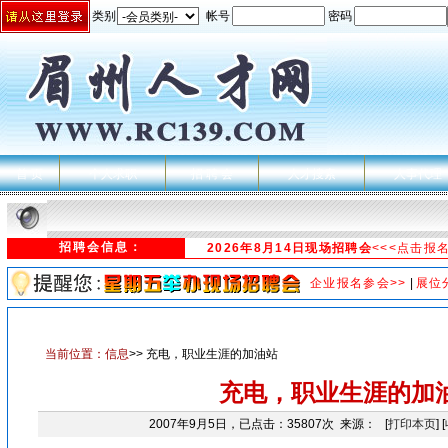
类别
帐号
密码
首 页
个人求职
招 聘 会
人才搜索
人事代理
招聘会信息：
2026年8月14日现场招聘会
<<<点击报
企业报名参会>>
|
展位
当前位置：
信息
>> 充电，职业生涯的加油站
充电，职业生涯的加
2007年9月5日，已点击：35807次 来源： [
打印本页
] [