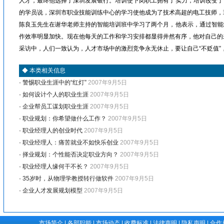
人才，最终他选择了深圳发展银行。培训使下岗职工拥有了实力，培训改变了
的学员说，深圳市职业技能训练中心的学习使他成为了技术高超的电工技师，
陈良玉先生在谢华老师主持的智能培训班中学习了两个月，他表示，通过智能
作效率明显加快。现在他每天的工作和学习安排都显得井然有序，他对自己的
采访中，人们一致认为，人才市场中的激烈竞争永无休止，要让自己“不贬值”，
◆
本类相关信息
·
警惕职业生涯中的“红灯”
2007年9月5日
·
如何设计个人的职业生涯
2007年9月5日
·
企业帮员工谋划职业生涯
2007年9月5日
·
职业规划：你希望做什么工作？
2007年9月5日
·
职业经理人的创业时代
2007年9月5日
·
职业经理人：痛苦就业不如快乐创业
2007年9月5日
·
择业规划：个性能否决定职业方向？
2007年9月5日
·
职业经理人缘何干不长？
2007年9月5日
·
35岁时，从物理学教授转行做软件
2007年9月5日
·
企业人才发展规划模型
2007年9月5日
市场简介
|
各部职能
|
市场动态
|
收费标准
|
法律声明
|
隐私声明
|
合作