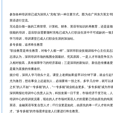
眉山人才网/洪雅人才网/彭山人才网/仁寿人才网/青神人才网/丹棱人才网/四川人才网/乐山人才网/眉山劳动力市场
参加各种培训班已成为深圳人“充电”的一种主要方式。图为在广州东方英文
英语进行交流。
无论是白领一族的工商管理、计算机、财务、英语等知识的再教育，还是蓝领
技能的培训，适应职业需要随时充电已成为人们职业生涯中不可或缺的一项主
学习培训，培训课堂已成人们职业生涯的加油站。
多专多能，追求终生教育
“职业教育是终生教育，对每个人都一样”，深圳市职业技能训练中心主任吴
志清认为，深圳培训市场的氛围全国最好。究其原因，一是人才市场竞争压力
入相对较高，具有保障学习的经济基础；三是深圳的新知识、新信息传播速度
是最为直接的传播途径。
据介绍，深圳人学习劲头十足。课堂上老师如果提早10分钟下课，就会引起
尤为激烈，想在事业上赶超别人，必须要有一技之长。多学几分钟，就可以多
之长”的人不如“一专多能”的人，“一专多能”就业机会更多。“多专多能”成为市
深圳商报社培训中心负责人认为，科技发展一日千里，市场经济千变万化，人
培训中心的培训状况看，现在的人才市场对英语人才的需要已经由原先的纯英
英语、金融英语等复合型人才；IT行业更是如此，由原先的单一IT人才转向更
才。“多专多能”的市场需求促使人们要进行终生教育。