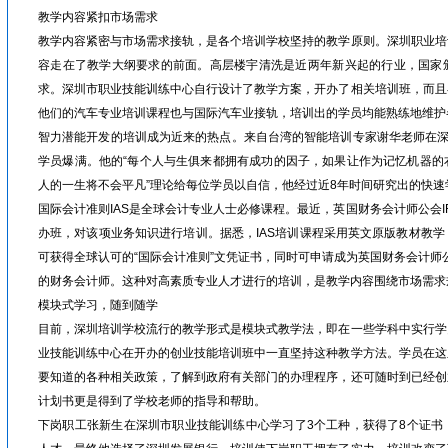
教学内容紧扣市场需求
教学内容紧密与市场需求接轨，是各个培训学校坚持的教学原则。深圳职业培
容走在了教学大纲要求的前面。高层楼宇清洗是近两年新兴起的行业，国家
求。深圳市职业技能训练中心自行设计了教学方案，开办了相关培训班，而且
他们的汽车专业培训课程也与国际汽车业接轨，培训出的学员均能熟练地维护
智力潜能开发的培训成为近来的热点。来自台湾的智能培训专家谢华老师在深
学员爆满。他的“每个人与生俱来都拥有成功的因子，如果让作为记忆机器的
人的一生将不会平凡”理论给每位学员以自信，他经过近8年时间研究出的快
国际会计准则IAS是全球会计专业人士必修课程。最近，英国财务会计师公会I
办班，对该项业务知识进行培训。据悉，IAS培训课程采用英文原版教材教
可获得全球认可的“国际会计准则”文凭证书，同时可申请成为英国财务会计师公
的财务会计师。这种对高素质专业人才进行的培训，是教学内容围绕市场需求
模块式学习，随到随学
目前，深圳培训学校流行的教学形式是模块式教学法，即在一些学科中实行学
业技能训练中心在开办的创业技能培训班中一直坚持这种教学方法。学员在这
要知道的各种相关政策，了解到政府有关部门的办理程序，还可随时到已经创
计划书更是得到了学校老师的指导和帮助。
下岗职工张新生在深圳市职业技能训练中心学习了3个工种，获得了8个证书