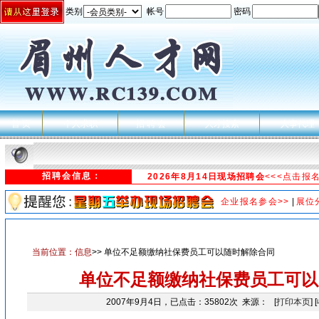
类别
帐号
密码
首 页
个人求职
招 聘 会
人才搜索
人事代理
招聘会信息：
2026年8月14日现场招聘会
<<<点击报
企业报名参会>>
|
展位
当前位置：
信息
>> 单位不足额缴纳社保费员工可以随时解除合同
单位不足额缴纳社保费员工可以
2007年9月4日，已点击：35802次 来源： [
打印本页
] [