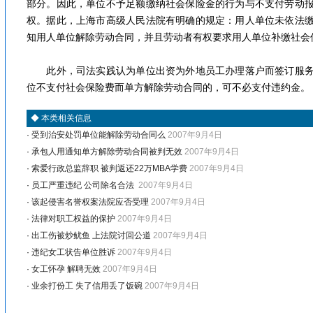
部分。因此，单位不予足额缴纳社会保险金的行为与不支付劳动
权。据此，上海市高级人民法院有明确的规定：用人单位未依法
知用人单位解除劳动合同，并且劳动者有权要求用人单位补缴社会
此外，司法实践认为单位出资为外地员工办理落户而签订服务
位不支付社会保险费而单方解除劳动合同的，可不必支付违约金。
◆
本类相关信息
·
受到治安处罚单位能解除劳动合同么
2007年9月4日
·
承包人用通知单方解除劳动合同被判无效
2007年9月4日
·
索爱行政总监辞职 被判返还22万MBA学费
2007年9月4日
·
员工严重违纪 公司除名合法
2007年9月4日
·
该起侵害名誉权案法院应否受理
2007年9月4日
·
法律对职工权益的保护
2007年9月4日
·
出工伤被炒鱿鱼 上法院讨回公道
2007年9月4日
·
违纪女工状告单位胜诉
2007年9月4日
·
女工怀孕 解聘无效
2007年9月4日
·
业余打份工 失了信用丢了饭碗
2007年9月4日