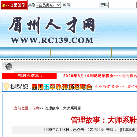
类别
帐号
密码
首 页
个人求职
招 聘 会
人才搜索
人事代理
招聘会信息：
2026年8月14日现场招聘会
<<<点击报
企业报名参会>>
|
展位
当前位置：
信息
>> 管理故事：大师系鞋带
管理故事：大师系鞋
2009年7月23日，已点击：121752次 来源： [
打印本页
]