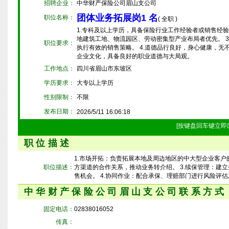
招聘企业：
中华财产保险公司眉山支公司
团体业务拓展岗1 名
职位名称：
( 全职 )
1.专科及以上学历，具备保险行业工作经验者或销售经验
地建筑工地、物流园区、劳动密集型产业布局者优先。 
职位要求：
执行有效的销售策略。 4.道德品行良好，身心健康，无
企业文化，具备良好的职业道德与大局观。
工作地点：
四川省眉山市东坡区
学历要求：
大专以上学历
性别限制：
不限
发布日期：
2026/5/11 16:06:18
[按键盘回车键立即
职位描述
1.市场开拓：负责拓展本地及周边地区的中大型企业客户
职位描述：
方渠道的合作关系，推动业务转介绍。 3.续保管理：
售机会。 4.协同作业：配合承保、理赔部门进行风险评
中华财产保险公司眉山支公司联系方式
固定电话：
02838016052
传真：