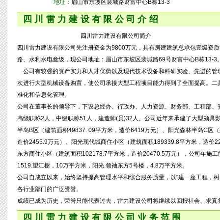
地址：
眉山市东坡区裴城路财富中心B栋13-3
四川雷力建设有限公司介绍
四川雷力建设有限公司简介
四川雷力建设有限公司先注册资金为9800万元，具有房建建筑总承包壹级资
路、水利水电叁级，现公司地址：眉山市东坡区裴城路69号财富中心B栋13-3
公司有较强的资产实力和人才优势以及现代技术设备和科研实验、先进的管
次进行大型机械设备购置，使公司承接大型工程项目能力得到了全面提高。二
准化和信息化管理。
公司在董事长的领导下，下设总经办、行政办、人力资源、财务部、工程部、安
高级职称2人，中级职称51人，建造师(员)32人。公司近年来承建了大型颇具影
半岛B区（建筑面积49837. 09平方米，造价6419万元）、阳光森林半岛C区
造价2455.9万元）、阳光现代城商住小区（建筑面积189339.8平方米，造价2
东方商住小区（建筑面积102178.7平方米，造价20470.5万元），公司年施
1519.望江榭，10万平方米，阳光.领袖东方5号楼，4.8万平方米。
公司自成立以来，始终坚持提高管理水平和综合服务质量，以“建一座工程，树
各行业部门的广泛赞誉。
成绩已成为历史，荣誉只能代表过去，雷力建设公司将继续以回报社会、求真
四川雷力建设有限公司业务范围