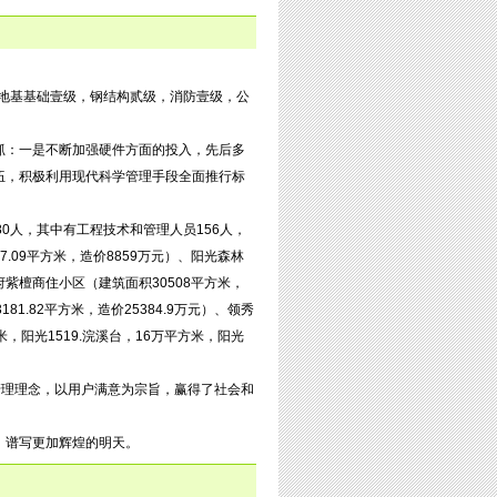
，地基基础壹级，钢结构贰级，消防壹级，公
抓：一是不断加强硬件方面的投入，先后多
伍，积极利用现代科学管理手段全面推行标
0人，其中有工程技术和管理人员156人，
.09平方米，造价8859万元）、阳光森林
金府紫檀商住小区（建筑面积30508平方米，
81.82平方米，造价25384.9万元）、领秀
米，阳光1519.浣溪台，16万平方米，阳光
管理理念，以用户满意为宗旨，赢得了社会和
，谱写更加辉煌的明天。