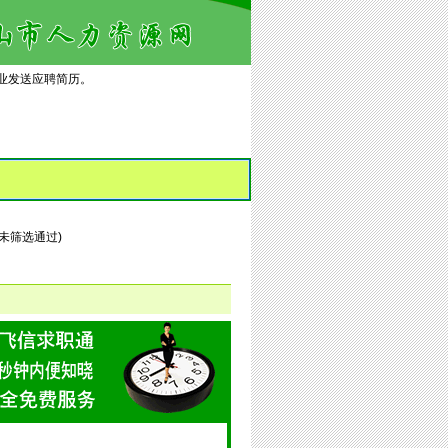
业发送应聘简历。
 0 未筛选通过)