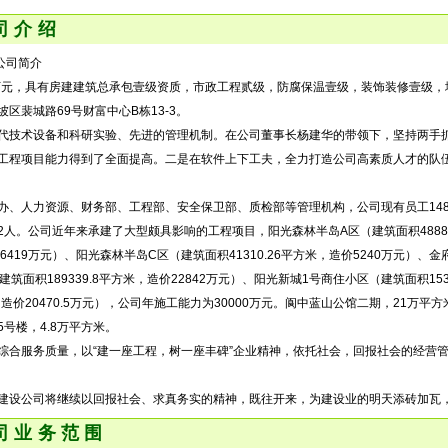
司介绍
简介
0万元，具有房建建筑总承包壹级资质，市政工程贰级，防腐保温壹级，装饰装修壹级
区裴城路69号财富中心B栋13-3。
代技术设备和科研实验、先进的管理机制。在公司董事长杨建华的带领下，坚持两手
工程项目能力得到了全面提高。二是在软件上下工夫，全力打造公司高素质人才的队
办、人力资源、财务部、工程部、安全保卫部、质检部等管理机构，公司现有员工148
32人。公司近年来承建了大型颇具影响的工程项目，阳光森林半岛A区（建筑面积48887
造价6419万元）、阳光森林半岛C区（建筑面积41310.26平方米，造价5240万元）、
筑面积189339.8平方米，造价22842万元）、阳光新城1号商住小区（建筑面积1531
，造价20470.5万元），公司年施工能力为30000万元。阆中蓝山公馆二期，21万平方
5号楼，4.8万平方米。
综合服务质量，以“建一座工程，树一座丰碑”企业精神，依托社会，回报社会的经营
建设公司将继续以回报社会、求真务实的精神，既往开来，为建设业的明天添砖加瓦
司业务范围