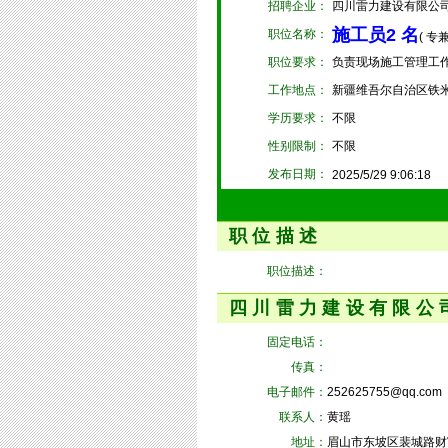
招聘企业：
四川雷力建设有限公
施工员2 名
职位名称：
( 专
职位要求：
负责现场施工管理工作，
工作地点：
新疆维吾尔自治区铁
学历要求：
不限
性别限制：
不限
发布日期：
2025/5/29 9:06:18
职位描述
职位描述：
四川雷力建设有限公
固定电话：
传真：
电子邮件：
252625755@qq.com
联系人：
黄瑶
地址：
眉山市东坡区裴城路财富