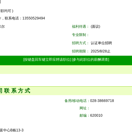
司
兼职均可 )
联系电话：13550529494
米尔
福利待遇：
(面议)
专业限制：
招聘方式：
认证单位招聘
招聘期限：
2025/8/28止
[按键盘回车键立即应聘该职位]
[参与此职位的薪酬调查]
司联系方式
备用/移动电话：
028-38669718
网址：
邮编：
620010
中心B栋13-3