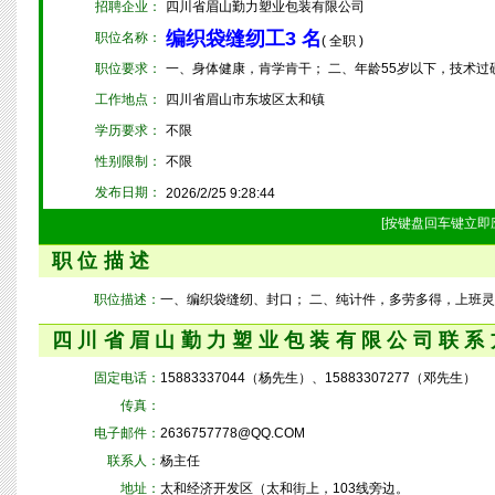
招聘企业：
四川省眉山勤力塑业包装有限公司
编织袋缝纫工3 名
职位名称：
( 全职 )
职位要求：
一、身体健康，肯学肯干； 二、年龄55岁以下，技术
工作地点：
四川省眉山市东坡区太和镇
学历要求：
不限
性别限制：
不限
发布日期：
2026/2/25 9:28:44
[按键盘回车键立即
职位描述
职位描述：
一、编织袋缝纫、封口； 二、纯计件，多劳多得，上班
四川省眉山勤力塑业包装有限公司联系
固定电话：
15883337044（杨先生）、15883307277（邓先生）
传真：
电子邮件：
2636757778@QQ.COM
联系人：
杨主任
地址：
太和经济开发区（太和街上，103线旁边。