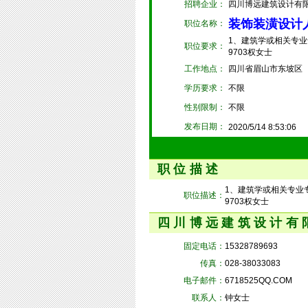
招聘企业：
四川博远建筑设计有
装饰装潢设计人
职位名称：
1、建筑学或相关专业
职位要求：
9703权女士
工作地点：
四川省眉山市东坡区
学历要求：
不限
性别限制：
不限
发布日期：
2020/5/14 8:53:06
职位描述
1、建筑学或相关专业专
职位描述：
9703权女士
四川博远建筑设计有
固定电话：
15328789693
传真：
028-38033083
电子邮件：
6718525QQ.COM
联系人：
钟女士