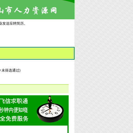
业发送应聘简历。
/ 0 未筛选通过)